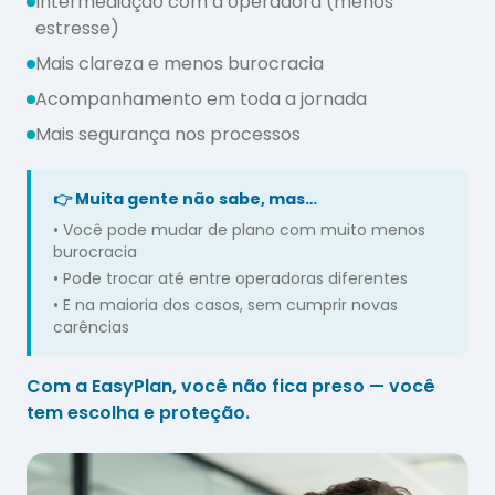
Intermediação com a operadora (menos
estresse)
Mais clareza e menos burocracia
Acompanhamento em toda a jornada
Mais segurança nos processos
👉
Muita gente não sabe, mas…
•
Você pode mudar de plano com muito menos
burocracia
•
Pode trocar até entre operadoras diferentes
•
E na maioria dos casos, sem cumprir novas
carências
Com a EasyPlan, você não fica preso — você
tem escolha e proteção.